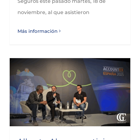
Seguros este pasado martes, 18 de
noviembre, al que asistieron
Más información
Alberto Alonso participa en la mesa redonda de Sage sobre los retos legales y digitales en Accountex