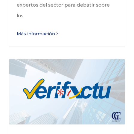
expertos del sector para debatir sobre
los
Más información
El Reglamento Verifactu y sus obligaciones