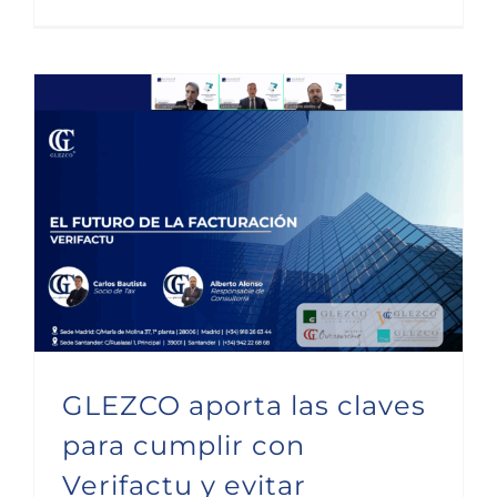
GLEZCO aporta las claves para cumplir con Verifactu y evitar sanciones innecesarias
GLEZCO aporta las claves
para cumplir con
Verifactu y evitar