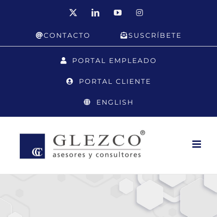
Saltar
X
LinkedIn
YouTube
Instagram
al
CONTACTO
SUSCRÍBETE
contenido
PORTAL EMPLEADO
PORTAL CLIENTE
ENGLISH