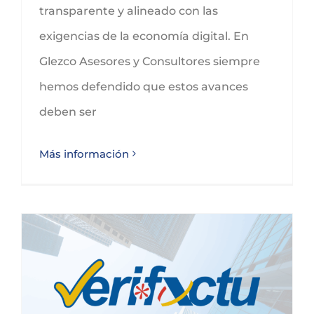
transparente y alineado con las
exigencias de la economía digital. En
Glezco Asesores y Consultores siempre
hemos defendido que estos avances
deben ser
Más información
Prórroga de la entrada en vigor de Verifactu hasta 2027