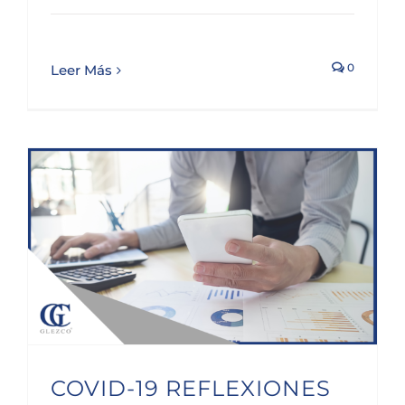
0
Leer Más
COVID-19 REFLEXIONES TRIBUTARIAS TRAS EL PRIMER DIA LABORABLE
COVID-19 REFLEXIONES