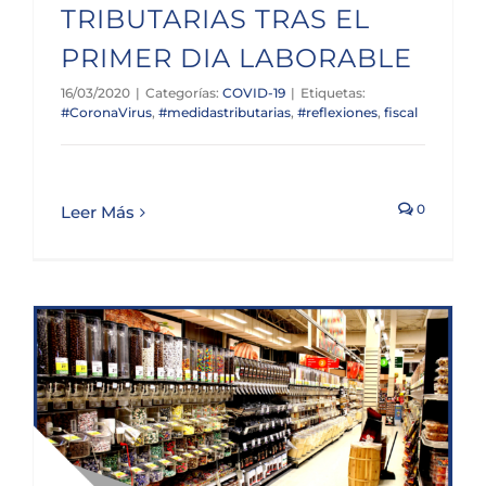
TRIBUTARIAS TRAS EL
PRIMER DIA LABORABLE
16/03/2020
|
Categorías:
COVID-19
|
Etiquetas:
#CoronaVirus
,
#medidastributarias
,
#reflexiones
,
fiscal
0
Leer Más
SUBVENCIONES COMERCIO MINORISTA DE CANTABRIA