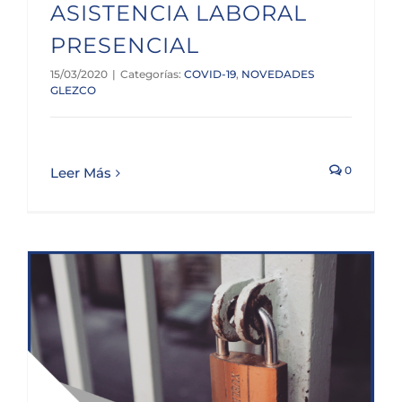
ASISTENCIA LABORAL
PRESENCIAL
15/03/2020
|
Categorías:
COVID-19
,
NOVEDADES
GLEZCO
0
Leer Más
CIERRE DE LAS OFICINAS DE LA AGENCIA TRIBUTARIA