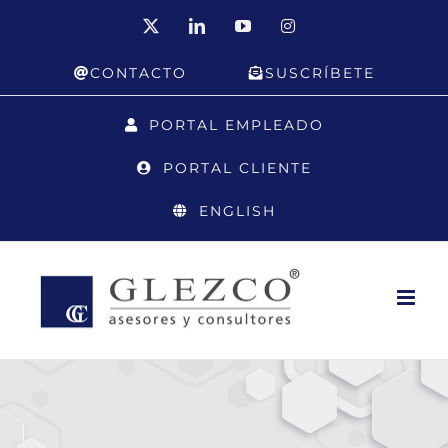
Saltar
X
LinkedIn
YouTube
Instagram
al
CONTACTO
SUSCRÍBETE
contenido
PORTAL EMPLEADO
PORTAL CLIENTE
ENGLISH