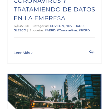
CORONAVIRUS Y
TRATAMIENDO DE DATOS
EN LA EMPRESA
17/03/2020
|
Categorías:
COVID-19
,
NOVEDADES
GLEZCO
|
Etiquetas:
#AEPD
,
#CoronaVirus
,
#RGPD
0
Leer Más
RESUMEN ÚLTIMOS BOE: SERVICIOS NECESARIOS TRANSPORTE, OBLIGACIÓN DE INFORMACIÓN Y SUSPENSIÓN PLAZOS