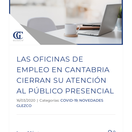
LAS OFICINAS DE EMPLEO EN CANTABRIA CIERRAN SU ATENCIÓN AL PÚBLICO PRESENCIAL
LAS OFICINAS DE
EMPLEO EN CANTABRIA
CIERRAN SU ATENCIÓN
AL PÚBLICO PRESENCIAL
16/03/2020
|
Categorías:
COVID-19
,
NOVEDADES
GLEZCO
0