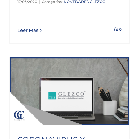
17/03/2020
|
Categorías:
NOVEDADES GLEZCO
0
Leer Más
CORONAVIRUS Y TRATAMIENDO DE DATOS EN LA EMPRESA