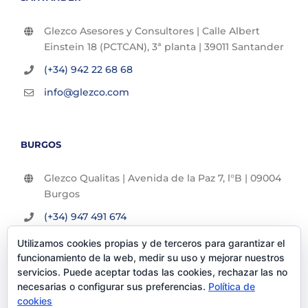
Glezco Asesores y Consultores | Calle Albert
Einstein 18 (PCTCAN), 3ª planta | 39011 Santander
(+34) 942 22 68 68
info@glezco.com
BURGOS
Glezco Qualitas | Avenida de la Paz 7, l°B | 09004
Burgos
(+34) 947 491 674
info@glezco.com
Utilizamos cookies propias y de terceros para garantizar el
funcionamiento de la web, medir su uso y mejorar nuestros
servicios. Puede aceptar todas las cookies, rechazar las no
necesarias o configurar sus preferencias.
Política de
cookies