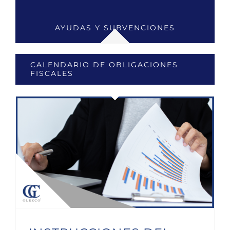
AYUDAS Y SUBVENCIONES
CALENDARIO DE OBLIGACIONES
FISCALES
INSTRUCCIONES DEL DEPARTAMENTO DE ADUANAS E IMPUESTOS ESPECIALES