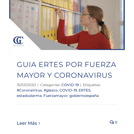
GUIA ERTES POR FUERZA MAYOR Y CORONAVIRUS
GUIA ERTES POR FUERZA
MAYOR Y CORONAVIRUS
15/03/2020
|
Categorías:
COVID-19
|
Etiquetas:
#CoronaVirus
,
#glezco
,
COVID-19
,
ERTES
,
estadoalarma
,
Fuerzamayor
,
gobiernoespaña
0
Leer Más