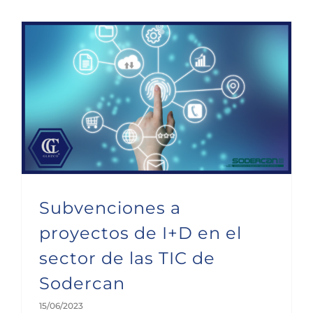
Subvenciones a proyectos de I+D en el sector de las TIC de Sodercan
Subvenciones a
proyectos de I+D en el
sector de las TIC de
Sodercan
15/06/2023