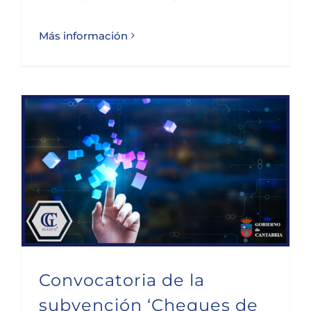
Más información
Convocatoria de la subvención ‘Cheques de Innovación’ en Cantabria 2024
Convocatoria de la
subvención ‘Cheques de