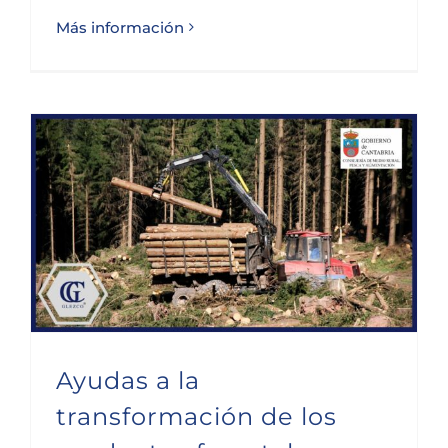
Más información
Ayudas a la transformación de los productos forestales en Cantabria para 2024.
Ayudas a la
transformación de los