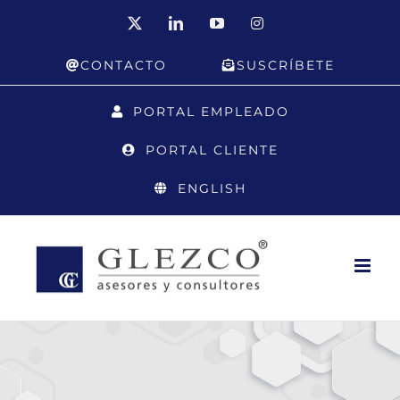
Saltar
X
LinkedIn
YouTube
Instagram
al
CONTACTO
SUSCRÍBETE
contenido
PORTAL EMPLEADO
PORTAL CLIENTE
ENGLISH