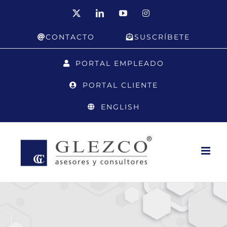
Saltar
X
LinkedIn
YouTube
Instagram
al
CONTACTO
SUSCRÍBETE
contenido
PORTAL EMPLEADO
PORTAL CLIENTE
ENGLISH