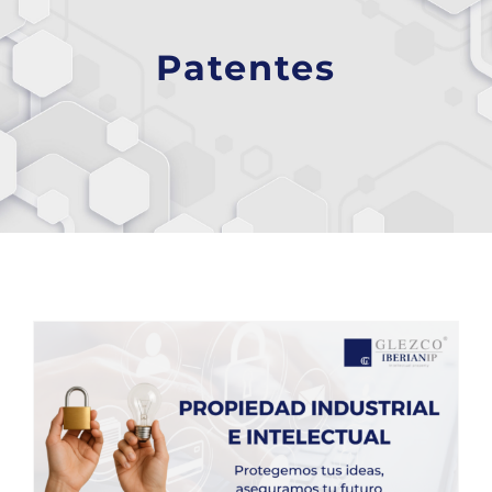
Patentes
Completa el cuestionario de autodiagnóstico de propiedad intelectual