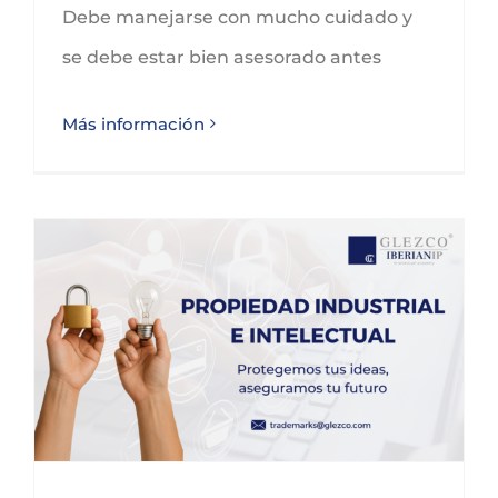
Debe manejarse con mucho cuidado y
se debe estar bien asesorado antes
Más información
Completa el cuestionario de autodiagnóstico de propiedad intelectual