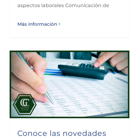
aspectos laborales Comunicación de
Más información
Conoce las novedades fiscales para septiembre de 2023
Conoce las novedades