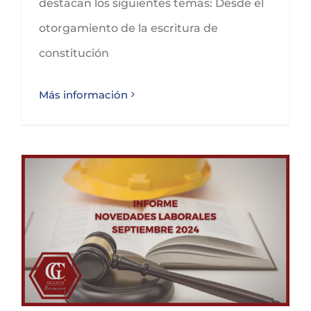
destacan los siguientes temas: Desde el
otorgamiento de la escritura de
constitución
Más información
Conoce las novedades laborales para septiembre de 2024