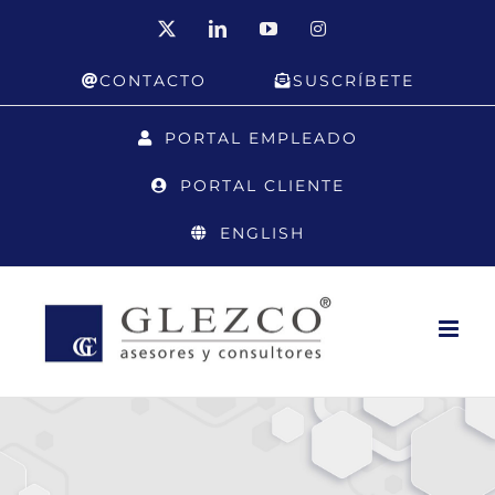
Saltar
X
LinkedIn
YouTube
Instagram
al
CONTACTO
SUSCRÍBETE
contenido
PORTAL EMPLEADO
PORTAL CLIENTE
ENGLISH