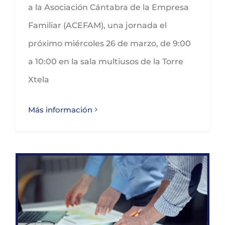
a la Asociación Cántabra de la Empresa
Familiar (ACEFAM), una jornada el
próximo miércoles 26 de marzo, de 9:00
a 10:00 en la sala multiusos de la Torre
Xtela
Más información
Subvenciones del programa de Personal Técnico I+D de SODERCAN