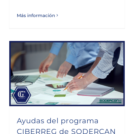
Más información
Ayudas del programa CIBERREG de SODERCAN
Ayudas del programa
CIBERREG de SODERCAN