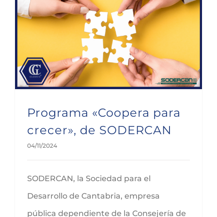
Programa «Coopera para crecer», de SODERCAN
Programa «Coopera para
crecer», de SODERCAN
04/11/2024
SODERCAN, la Sociedad para el
Desarrollo de Cantabria, empresa
pública dependiente de la Consejería de