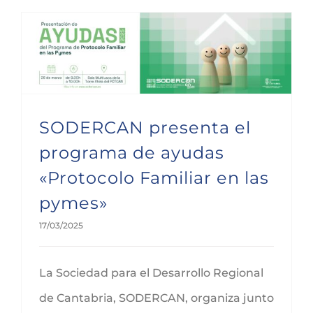
SODERCAN presenta el programa de ayudas «Protocolo Familiar en las pymes»
SODERCAN presenta el
programa de ayudas
«Protocolo Familiar en las
pymes»
17/03/2025
La Sociedad para el Desarrollo Regional
de Cantabria, SODERCAN, organiza junto