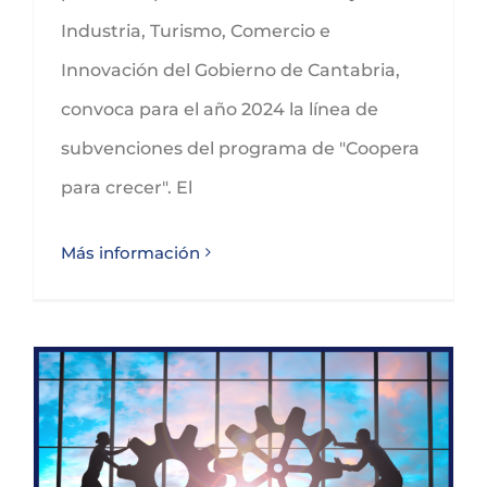
Industria, Turismo, Comercio e
Innovación del Gobierno de Cantabria,
convoca para el año 2024 la línea de
subvenciones del programa de "Coopera
para crecer". El
Más información
Corrección en las subvenciones a grandes proyectos de mejora de la competitividad en Cantabria