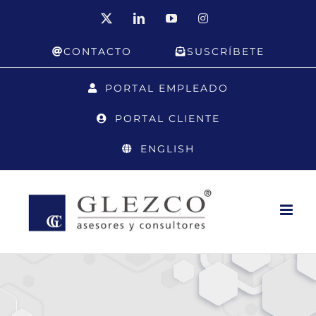
Saltar
X
LinkedIn
YouTube
Instagram
al
CONTACTO
SUSCRÍBETE
contenido
PORTAL EMPLEADO
PORTAL CLIENTE
ENGLISH