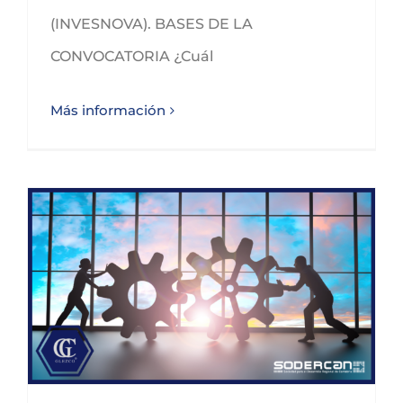
(INVESNOVA). BASES DE LA
CONVOCATORIA ¿Cuál
Más información
Subvenciones a grandes proyectos de mejora de la competitividad en Cantabria