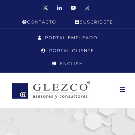
Saltar
X
LinkedIn
YouTube
Instagram
al
CONTACTO
SUSCRÍBETE
contenido
PORTAL EMPLEADO
PORTAL CLIENTE
ENGLISH