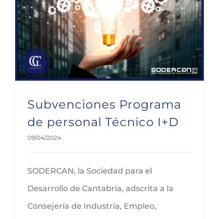
Subvenciones Programa de personal Técnico I+D
Subvenciones Programa
de personal Técnico I+D
09/04/2024
SODERCAN, la Sociedad para el
Desarrollo de Cantabria, adscrita a la
Consejería de Industria, Empleo,