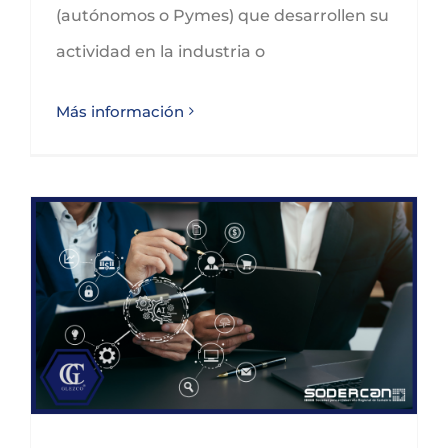
(autónomos o Pymes) que desarrollen su
actividad en la industria o
Más información
Subvenciones del Programa de Fomento de la Transferencia Tecnológica (INVESNOVA)