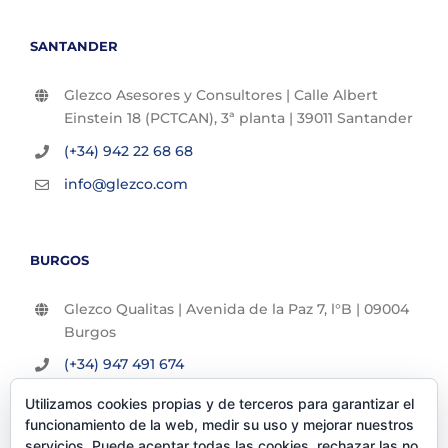
SANTANDER
Glezco Asesores y Consultores | Calle Albert
Einstein 18 (PCTCAN), 3ª planta | 39011 Santander
(+34) 942 22 68 68
info@glezco.com
BURGOS
Glezco Qualitas | Avenida de la Paz 7, l°B | 09004
Burgos
(+34) 947 491 674
info@glezco.com
Utilizamos cookies propias y de terceros para garantizar el
funcionamiento de la web, medir su uso y mejorar nuestros
servicios. Puede aceptar todas las cookies, rechazar las no