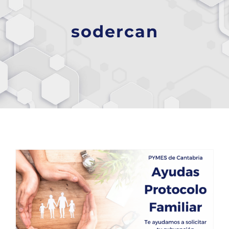
sodercan
Ayudas de Protocolo Familiar para pymes de SODERCAN