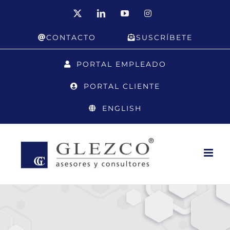
Saltar
X
LinkedIn
YouTube
Instagram
al
CONTACTO
SUSCRÍBETE
contenido
PORTAL EMPLEADO
PORTAL CLIENTE
ENGLISH