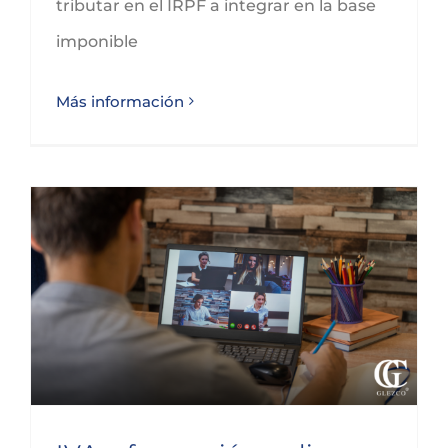
tributar en el IRPF a integrar en la base
imponible
Más información
IVA y formación online: ¿Cuándo está exenta y cuándo tributa como servicio electrónico?