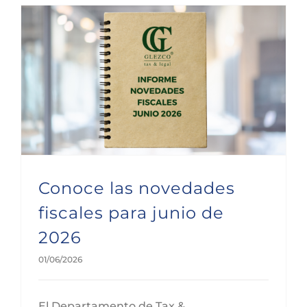
Conoce las novedades fiscales para junio de 2026
Conoce las novedades
fiscales para junio de
2026
01/06/2026
El Departamento de Tax &