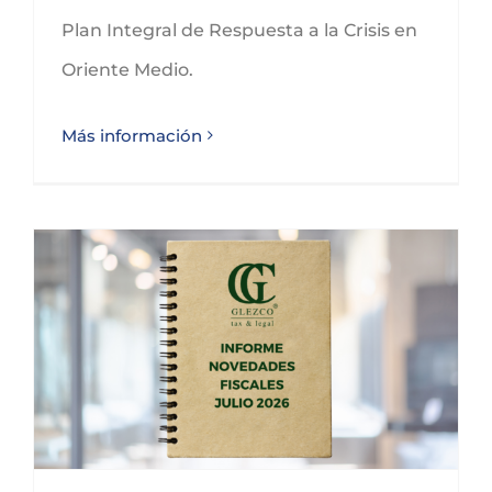
Plan Integral de Respuesta a la Crisis en
Oriente Medio.
Más información
Conoce las novedades fiscales para julio de 2026