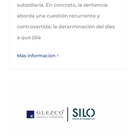
subsidiaria. En concreto, la sentencia
aborda una cuestión recurrente y
controvertida: la determinación del dies
a quo (día
Más información
GLEZCO asesora a SILO en su integración de Rent-a-Brain