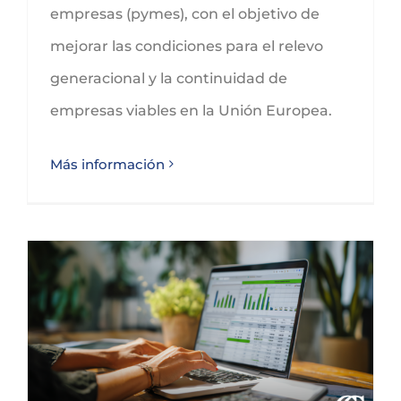
empresas (pymes), con el objetivo de
mejorar las condiciones para el relevo
generacional y la continuidad de
empresas viables en la Unión Europea.
Más información
Real Decreto-ley 18/2026, de 29 de junio, de medidas tributarias de respuesta a la crisis en Oriente Medio