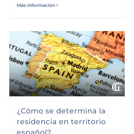
Más información
¿Cómo se determina la residencia en territorio español?
¿Cómo se determina la
residencia en territorio
español?