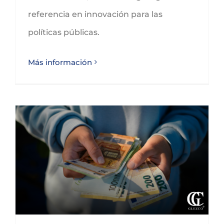
referencia en innovación para las
políticas públicas.
Más información
La tributación de las ganancias patrimoniales en operaciones a plazos en el IRPF