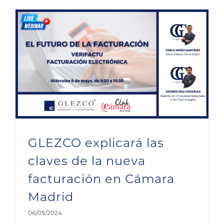
GLEZCO explicará las claves de la nueva facturación en Cámara Madrid
GLEZCO explicará las
claves de la nueva
facturación en Cámara
Madrid
06/05/2024