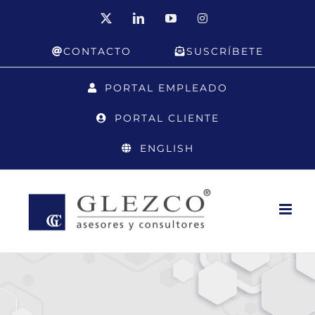
Saltar
X
LinkedIn
YouTube
Instagram
al
CONTACTO
SUSCRÍBETE
contenido
PORTAL EMPLEADO
PORTAL CLIENTE
ENGLISH