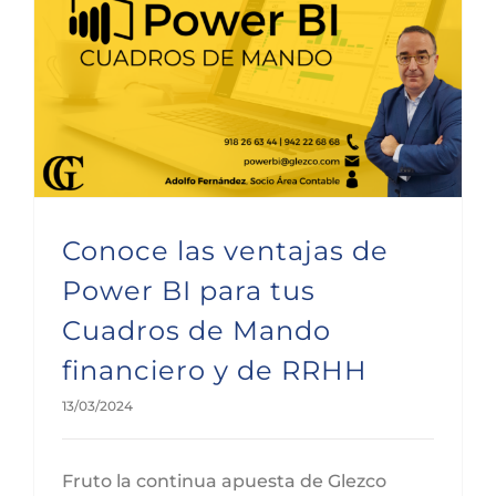
Conoce las ventajas de Power BI para tus Cuadros de Mando financiero y de RRHH
Conoce las ventajas de
Power BI para tus
Cuadros de Mando
financiero y de RRHH
13/03/2024
Fruto la continua apuesta de Glezco