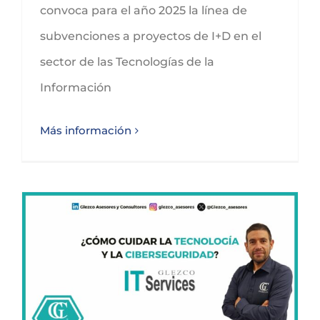
convoca para el año 2025 la línea de
subvenciones a proyectos de I+D en el
sector de las Tecnologías de la
Información
Más información
Cuando un clic lo cambia todo: tu empresa, cibersegura con Glezco IT Services