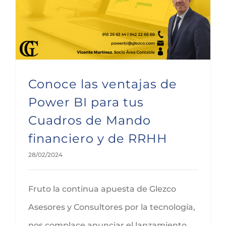
Conoce las ventajas de Power BI para tus Cuadros de Mando financiero y de RRHH
Conoce las ventajas de
Power BI para tus
Cuadros de Mando
financiero y de RRHH
28/02/2024
Fruto la continua apuesta de Glezco
Asesores y Consultores por la tecnología,
nos complace anunciar el lanzamiento