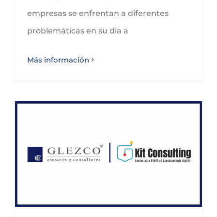
empresas se enfrentan a diferentes
problemáticas en su día a
Más información
Ampliado el plazo de solicitud de ayudas de Kit Consulting hasta el 31 de marzo