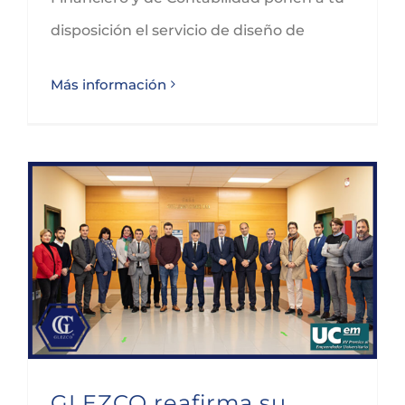
disposición el servicio de diseño de
Más información
GLEZCO reafirma su apoyo al emprendimiento patrocinando de nuevo los Premios UCem
GLEZCO reafirma su