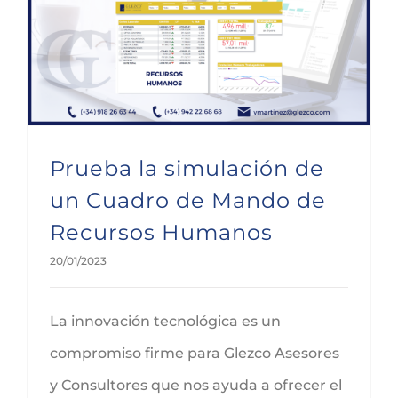
Prueba la simulación de un Cuadro de Mando de Recursos Humanos
Prueba la simulación de
un Cuadro de Mando de
Recursos Humanos
20/01/2023
La innovación tecnológica es un
compromiso firme para Glezco Asesores
y Consultores que nos ayuda a ofrecer el