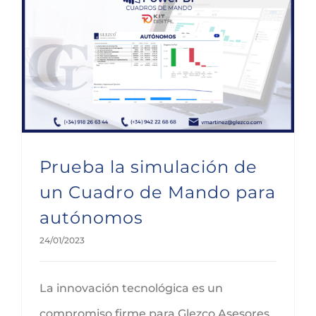
Prueba la simulación de un Cuadro de Mando para autónomos
Prueba la simulación de
un Cuadro de Mando para
autónomos
24/01/2023
La innovación tecnológica es un
compromiso firme para Glezco Asesores