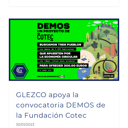
GLEZCO apoya la convocatoria DEMOS de la Fundación Cotec
GLEZCO apoya la
convocatoria DEMOS de
la Fundación Cotec
30/01/2023