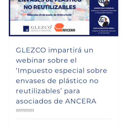
GLEZCO impartirá un webinar sobre el ‘Impuesto especial sobre envases de plástico no reutilizables’ para asociados de ANCERA
GLEZCO impartirá un
webinar sobre el
‘Impuesto especial sobre
envases de plástico no
reutilizables’ para
asociados de ANCERA
20/01/2023