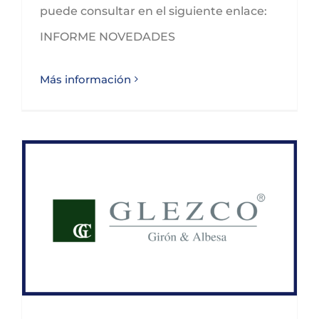
puede consultar en el siguiente enlace:
INFORME NOVEDADES
Más información
Glezco crece de la mano de Girón & Albesa