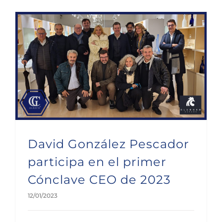
David González Pescador participa en el primer Cónclave CEO de 2023
David González Pescador
participa en el primer
Cónclave CEO de 2023
12/01/2023