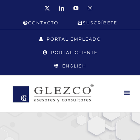
Saltar
X
LinkedIn
YouTube
Instagram
al
CONTACTO
SUSCRÍBETE
contenido
PORTAL EMPLEADO
PORTAL CLIENTE
ENGLISH