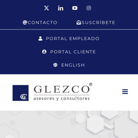
Saltar
X
LinkedIn
YouTube
Instagram
al
CONTACTO
SUSCRÍBETE
contenido
PORTAL EMPLEADO
PORTAL CLIENTE
ENGLISH