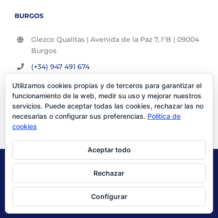
BURGOS
Glezco Qualitas | Avenida de la Paz 7, l°B | 09004
Burgos
(+34) 947 491 674
info@glezco.com
Utilizamos cookies propias y de terceros para garantizar el
funcionamiento de la web, medir su uso y mejorar nuestros
servicios. Puede aceptar todas las cookies, rechazar las no
necesarias o configurar sus preferencias.
Política de
cookies
Aceptar todo
© Glezco Asesores y Consultores 2019 | Todos los derechos
Rechazar
reservados |
Politica de Privacidad
|
Aviso Legal
Configurar
X
LinkedIn
YouTube
Instagram