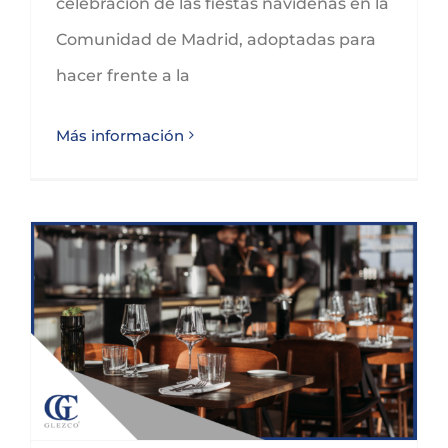
celebración de las fiestas navideñas en la
Comunidad de Madrid, adoptadas para
hacer frente a la
Más información
PRÓRROGA MEDIDAS SANITARIAS EN CANTABRIA