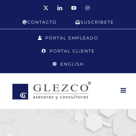
Saltar
X
LinkedIn
YouTube
Instagram
al
CONTACTO
SUSCRÍBETE
contenido
PORTAL EMPLEADO
PORTAL CLIENTE
ENGLISH