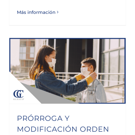
Más información
PRÓRROGA Y MODIFICACIÓN ORDEN 1405/2020 COMUNIDAD DE MADRID
PRÓRROGA Y
MODIFICACIÓN ORDEN