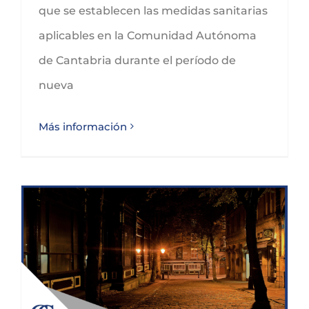
que se establecen las medidas sanitarias
aplicables en la Comunidad Autónoma
de Cantabria durante el período de
nueva
Más información
DECRETO 1/2021 LIMITACIÓN DE CIRCULACIÓN EN HORARIO NOCTURNO Y ENTRADA Y SALIDA DE CANTABRIA