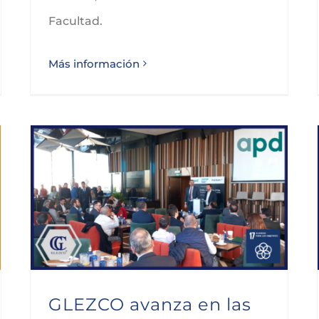
Facultad.
Más información
GLEZCO avanza en las ventajas de la IA en el ámbito financiero
GLEZCO avanza en las