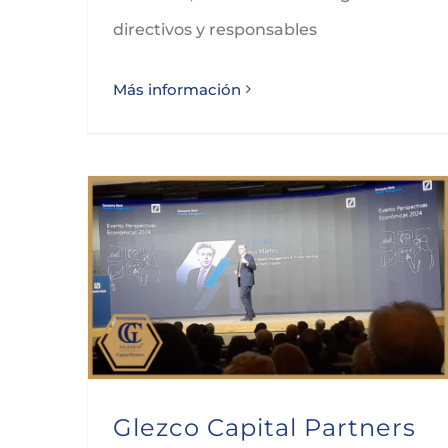
directivos y responsables
Más información
Glezco Capital Partners asiste al evento de perspectivas económicas para 2024 organizado por Deutsche Bank
Glezco Capital Partners