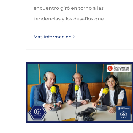
encuentro giró en torno a las
tendencias y los desafíos que
Más información
GLEZCO reconoce la labor del Colegio de Economistas de Cantabria durante sus 40 años de vida