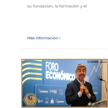
su fundación, la formación y el
Más información
GLEZCO, pionero en una red privada de Business Angels en Cantabria, reconoce su importante papel