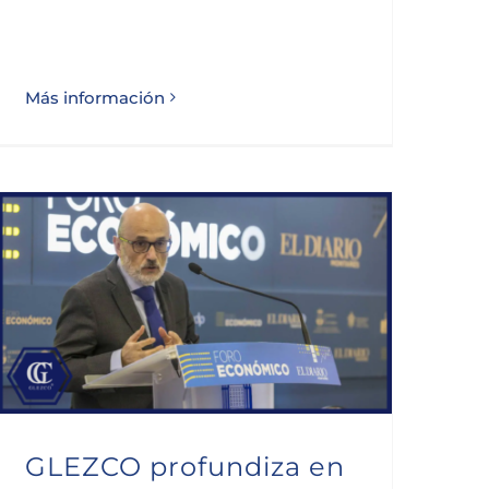
Más información
GLEZCO profundiza en el papel del empresario en la España actual
GLEZCO profundiza en