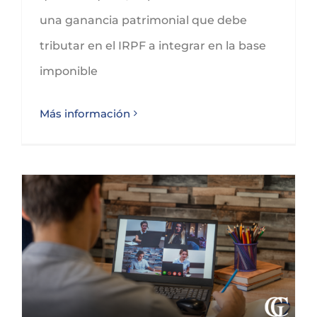
una ganancia patrimonial que debe
tributar en el IRPF a integrar en la base
imponible
Más información
IVA y formación online: ¿Cuándo está exenta y cuándo tributa como servicio electrónico?