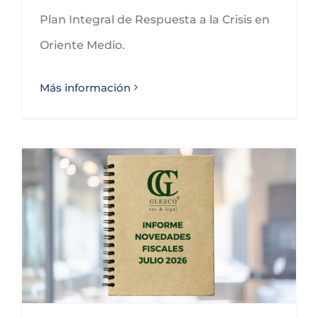
Plan Integral de Respuesta a la Crisis en
Oriente Medio.
Más información
Conoce las novedades fiscales para julio de 2026