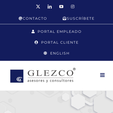
Saltar
X
LinkedIn
YouTube
Instagram
al
CONTACTO
SUSCRÍBETE
contenido
PORTAL EMPLEADO
PORTAL CLIENTE
ENGLISH