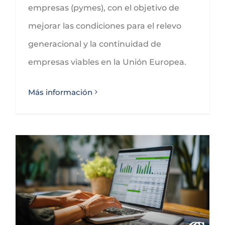
empresas (pymes), con el objetivo de
mejorar las condiciones para el relevo
generacional y la continuidad de
empresas viables en la Unión Europea.
Más información
Real Decreto-ley 18/2026, de 29 de junio, de medidas tributarias de respuesta a la crisis en Oriente Medio