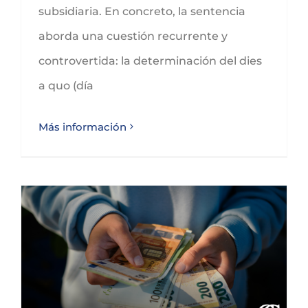
subsidiaria. En concreto, la sentencia
aborda una cuestión recurrente y
controvertida: la determinación del dies
a quo (día
Más información
La tributación de las ganancias patrimoniales en operaciones a plazos en el IRPF