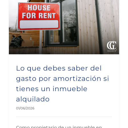
Lo que debes saber del gasto por amortización si tienes un inmueble alquilado
Lo que debes saber del
gasto por amortización si
tienes un inmueble
alquilado
01/06/2026
Como propietario de un inmueble en