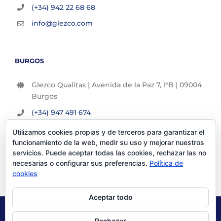
(+34) 942 22 68 68
info@glezco.com
BURGOS
Glezco Qualitas | Avenida de la Paz 7, l°B | 09004
Burgos
(+34) 947 491 674
info@glezco.com
Utilizamos cookies propias y de terceros para garantizar el
funcionamiento de la web, medir su uso y mejorar nuestros
servicios. Puede aceptar todas las cookies, rechazar las no
necesarias o configurar sus preferencias.
Política de
cookies
Aceptar todo
© Glezco Asesores y Consultores 2019 | Todos los derechos
Rechazar