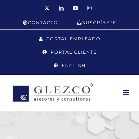
Saltar
X
LinkedIn
YouTube
Instagram
al
CONTACTO
SUSCRÍBETE
contenido
PORTAL EMPLEADO
PORTAL CLIENTE
ENGLISH