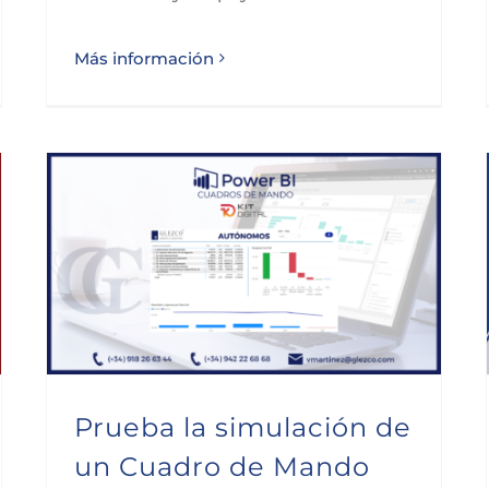
Más información
Prueba la simulación de un Cuadro de Mando para autónomos
Prueba la simulación de
un Cuadro de Mando