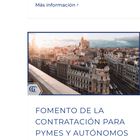
Más información
FOMENTO DE LA CONTRATACIÓN PARA PYMES Y AUTÓNOMOS DE LA CIUDAD DE MADRID
FOMENTO DE LA
CONTRATACIÓN PARA
PYMES Y AUTÓNOMOS