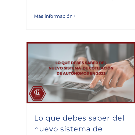
Más información
Lo que debes saber del nuevo sistema de cotización de autónomos en 2023
Lo que debes saber del
nuevo sistema de