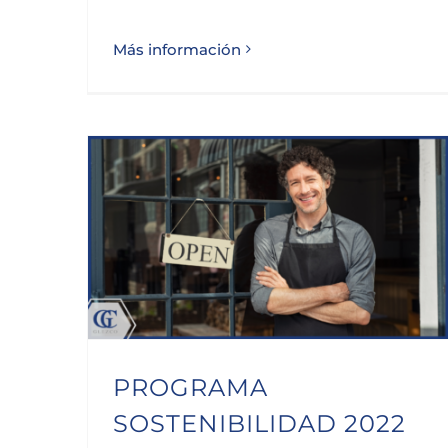
Más información
PROGRAMA SOSTENIBILIDAD 2022 PARA PYMES Y AUTÓNOMOS DE CANTABRIA
PROGRAMA
SOSTENIBILIDAD 2022