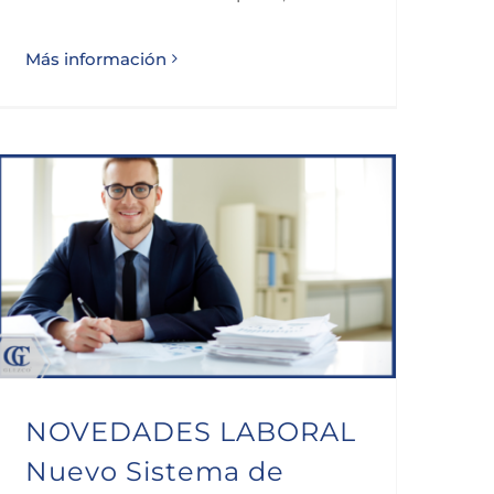
Más información
NOVEDADES LABORAL Nuevo Sistema de Cotización para Autónomos RD 13/2022 de 26 de julio 2022
NOVEDADES LABORAL
Nuevo Sistema de