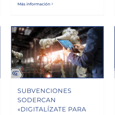
Más información
SUBVENCIONES SODERCAN «DIGITALÍZATE PARA CRECER»
SUBVENCIONES
SODERCAN
«DIGITALÍZATE PARA