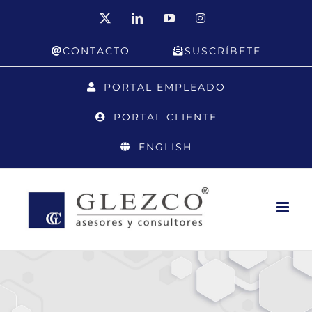
Saltar
X
LinkedIn
YouTube
Instagram
al
CONTACTO
SUSCRÍBETE
contenido
PORTAL EMPLEADO
PORTAL CLIENTE
ENGLISH