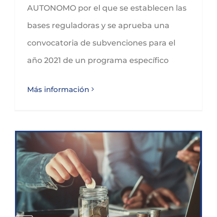
AUTONOMO por el que se establecen las
bases reguladoras y se aprueba una
convocatoria de subvenciones para el
año 2021 de un programa específico
Más información
ORDEN IND/54/2021 CONVOCATORIA DE CHEQUES DE INNOVACIÓN REACT-EU DEL PROGRAMA FEDER DE CANTABRIA