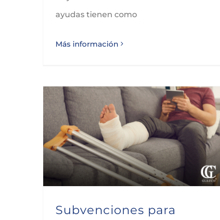
ayudas tienen como
Más información
Subvenciones para favorecer el mantenimiento del empleo autónomo en casos de incapacidad temporal
Subvenciones para