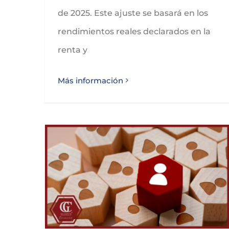
de 2025. Este ajuste se basará en los
rendimientos reales declarados en la
renta y
Más información
GLEZCO, al día de la regularización de cuotas de las personas trabajadoras por cuenta propia o autónomas