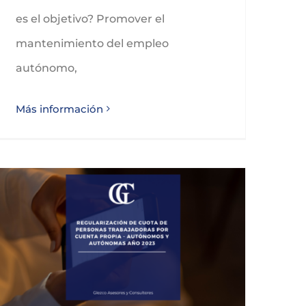
es el objetivo? Promover el
mantenimiento del empleo
autónomo,
Más información
Regularización de cuotas para personas trabajadoras por cuenta propia / autónomos año 2023