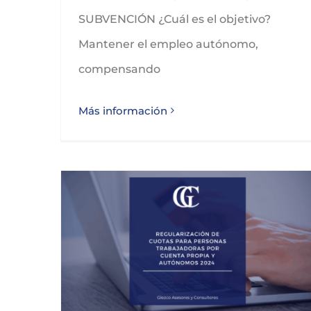
SUBVENCIÓN ¿Cuál es el objetivo?
Mantener el empleo autónomo,
compensando
Más información
Regularización de cuotas para personas trabajadoras por cuenta propia y autónomos 2024