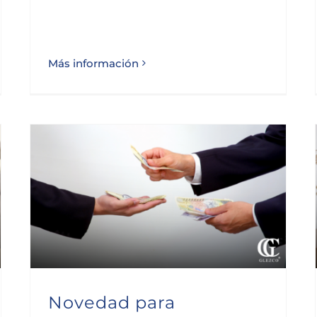
Más información
Novedad para autónomos societarios y colaboradores
Novedad para