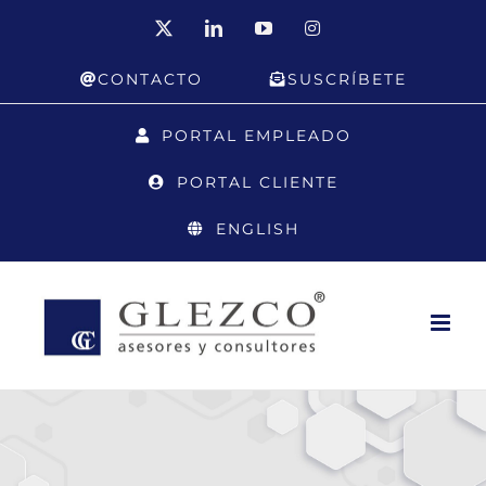
Saltar
X
LinkedIn
YouTube
Instagram
al
CONTACTO
SUSCRÍBETE
contenido
PORTAL EMPLEADO
PORTAL CLIENTE
ENGLISH