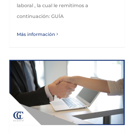
laboral , la cual le remitimos a
continuación: GUÍA
Más información
Nota Técnica Laboral – Jubilación parcial y contrato de relevo