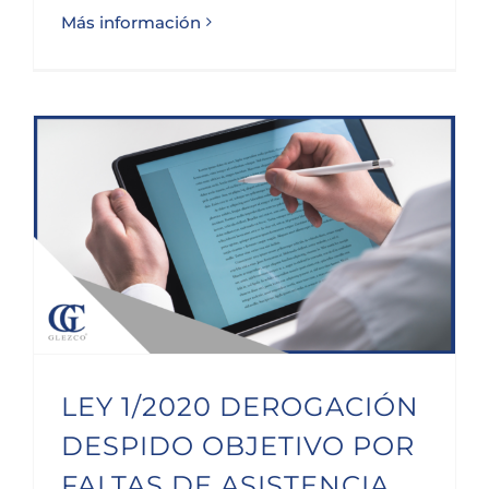
Más información
LEY 1/2020 DEROGACIÓN DESPIDO OBJETIVO POR FALTAS DE ASISTENCIA AL TRABAJO
LEY 1/2020 DEROGACIÓN
DESPIDO OBJETIVO POR
FALTAS DE ASISTENCIA