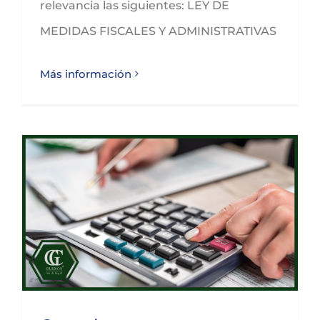
relevancia las siguientes: LEY DE
MEDIDAS FISCALES Y ADMINISTRATIVAS
Más información
Cuestiones a tener en cuenta en tu IRPF de 2024