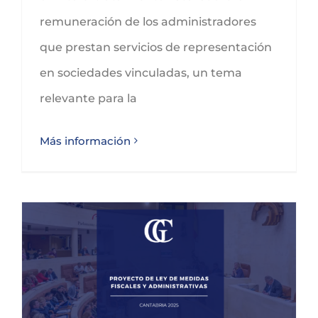
remuneración de los administradores
que prestan servicios de representación
en sociedades vinculadas, un tema
relevante para la
Más información
Ley de Medidas Fiscales y Administrativas para 2025 en Cantabria