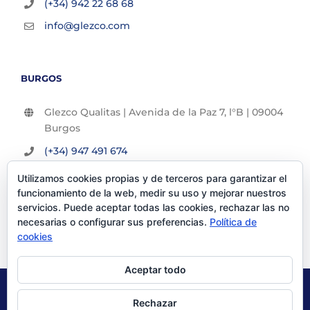
(+34) 942 22 68 68
info@glezco.com
BURGOS
Glezco Qualitas | Avenida de la Paz 7, l°B | 09004
Burgos
(+34) 947 491 674
info@glezco.com
Utilizamos cookies propias y de terceros para garantizar el
funcionamiento de la web, medir su uso y mejorar nuestros
servicios. Puede aceptar todas las cookies, rechazar las no
necesarias o configurar sus preferencias.
Política de
cookies
Aceptar todo
© Glezco Asesores y Consultores 2019 | Todos los derechos
Rechazar