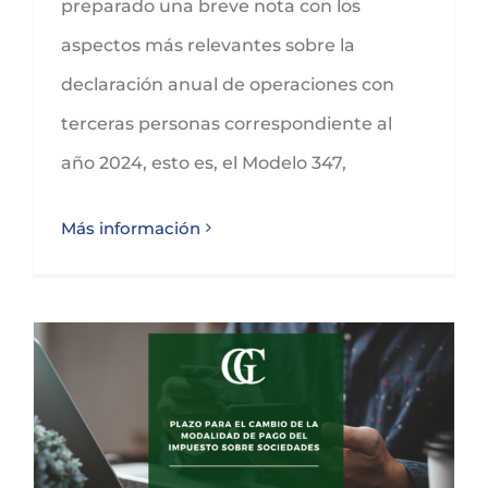
preparado una breve nota con los
aspectos más relevantes sobre la
declaración anual de operaciones con
terceras personas correspondiente al
año 2024, esto es, el Modelo 347,
Más información
Plazo para el cambio de la modalidad de pago del Impuesto sobre Sociedades