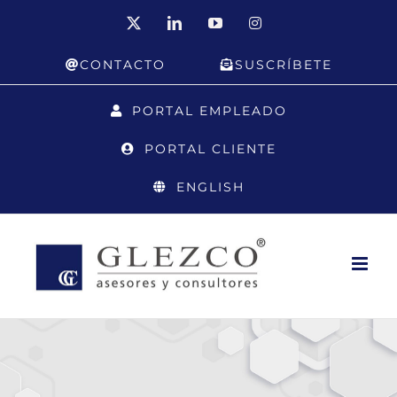
Saltar
X
LinkedIn
YouTube
Instagram
al
CONTACTO
SUSCRÍBETE
contenido
PORTAL EMPLEADO
PORTAL CLIENTE
ENGLISH