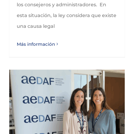
los consejeros y administradores. En
esta situación, la ley considera que existe
una causa legal
Más información
GLEZCO, expertos en la fiscalidad de los impuestos cedidos a las comunidades autónomas