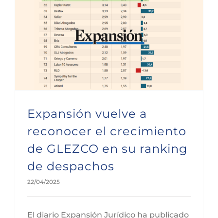
Expansión vuelve a reconocer el crecimiento de GLEZCO en su ranking de despachos
Expansión vuelve a
reconocer el crecimiento
de GLEZCO en su ranking
de despachos
22/04/2025
El diario Expansión Jurídico ha publicado