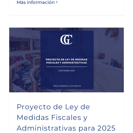
Más información
Proyecto de Ley de Medidas Fiscales y Administrativas para 2025 en Cantabria
Proyecto de Ley de
Medidas Fiscales y
Administrativas para 2025