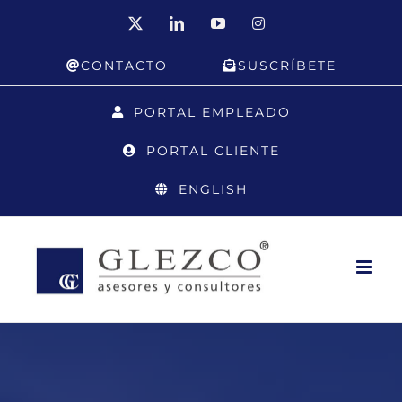
Saltar
X
LinkedIn
YouTube
Instagram
al
CONTACTO
SUSCRÍBETE
contenido
PORTAL EMPLEADO
PORTAL CLIENTE
ENGLISH