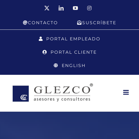
Saltar
X
LinkedIn
YouTube
Instagram
al
CONTACTO
SUSCRÍBETE
contenido
PORTAL EMPLEADO
PORTAL CLIENTE
ENGLISH