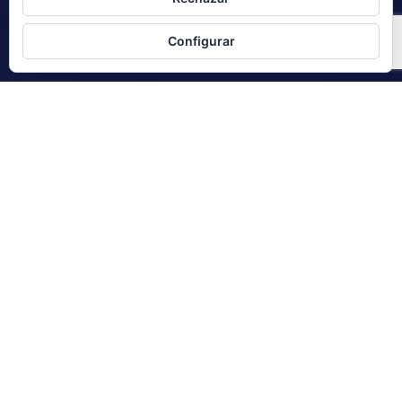
Configurar
Asesores y Consultores
empresariales en
Madrid, Santander y
Burgos
CONTACTA CON NOSOTROS