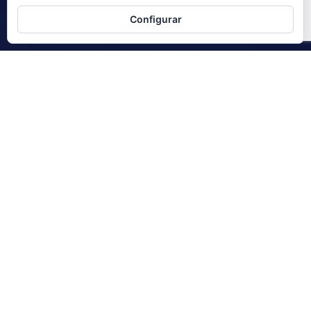
Configurar
Asesores y Consultores
empresariales en
Madrid, Santander y
Burgos
CONTACTA CON NOSOTROS