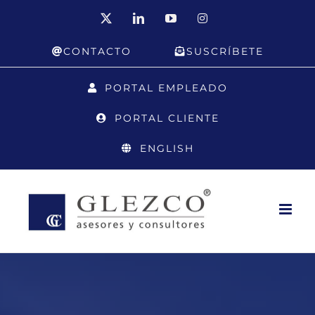
Saltar
X
LinkedIn
YouTube
Instagram
al
CONTACTO
SUSCRÍBETE
contenido
PORTAL EMPLEADO
PORTAL CLIENTE
ENGLISH